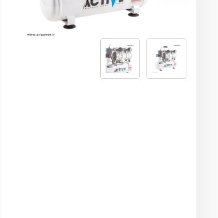
اره و سوهان بادی
میخ پرچ کن بادی