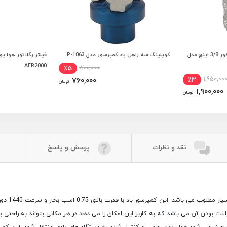
کوپلینگ مادگی GAV شلنگ خور 3/8 اینچ مدل
کوپلینگ سه راهی باد کمپرسور مدل P-1063
 خرید
افزودن به سبد خرید
افزودن
AFR2000
800,000
٪5
1,950,00
760,000
٪3
تومان
1,900,000
تومان
نقد و نظرات
پرسش و پاسخ