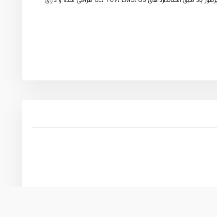
داشتن فیلتر رطوبت گیر، پیچ تنظیم فشار و گیج نمایشگر می باشد که باعث می شود هوا بدون رطوب و کنترل شده به دستگاه های بادی منتقل شود. این کمپرسور باد طبق استاندارد های CE، TUV، EMC، GS طراحی شده و دارای