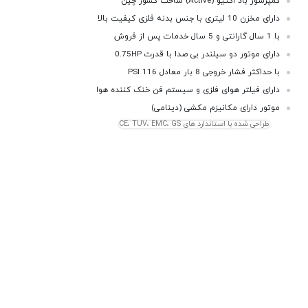
کمپرسور باد اکتیو (Active) ساخت کشور چین
واحد مراقبت باد
واسکازین پمپ بادی
دارای مخزن 10 لیتری با جنس بدنه فلزی کیفیت بالا
چسب زن بادی
ساکشن روغن بادی
با 1 سال گارانتی و 5 سال خدمات پس از فروش
دارای موتور دو سیلندر بی صدا با قدرت 0.75HP
با حداکثر فشار خروجی 8 بار معادل 116 PSI
دارای فیلتر هوای فلزی و سیستم فن خنک کننده هوا
موتور دارای مکانیزم مکشی (دینامی)
طراحی شده با استاندارد های CE، TUV، EMC، GS