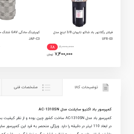
فیلتر رگلاتور باد شاکو تایوان 3/8 اینچ مدل
افزودن به سبد خرید
افزودن به سبد
JAP-C3
UFR-03
0
8,000,000
٪8
7,400,000
تومان
توضیحات کالا
مشخصات فنی
کمپرسور باد اکتیو سایلنت مدل AC-1310SN