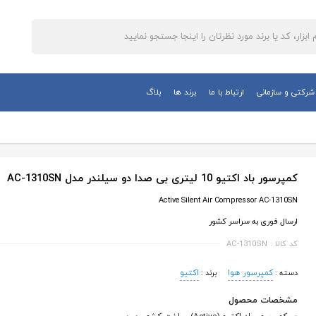
رکتی و سازمانی
ارتباط با ما
برند ها
بلاگ
های ابزار آلات بادی و پنوماتیک
مهره پرچ کن بادی
سیم چین بادی
میخکوب بادی
پانچ بادی
کمپرسور باد اکتیو 10 لیتری بی صدا دو سیلندر مدل AC-1310SN
منگنه کوب بادی
قیچی بادی
Active Silent Air Compressor AC-1310SN
کارتن دوز بادی
پرس کابلشو بادی
ارسال فوری به سراسر کشور
چکش بادی
دمنده و مکنده بادی
کد کالا : AC-1310SN
کوبه بادی
مکنده بادی صافکاری
سنباده لرزان بادی
کمپرسور هوا
کمپرسور هوا
اکتیو
دسته :
برند :
پولیش بادی
قلاویز زن بادی
مشخصات محصول
سنباده نواری بادی
گریس پمپ بادی