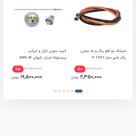
شیلنگ دو قلو رنگ و باد مخزن
کیت سوزن نازل و ایرکپ
کیت 
افزودن به سبد خرید
افزودن به سبد خرید
رنگ بادی مدل P-1097
پیستوله استار تایوان SMV-4F
بادی 
20,500,000
2,600,000
٪5
٪10
19,500,000
2,350,000
تومان
تومان