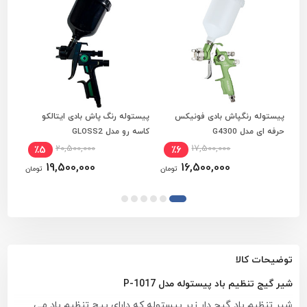
پیستوله رنگپاش بادی فونیکس
پیستوله رنگ پاش بادی ایتالکو
پیست
مشاهده و انتخاب ویژگی ها
افزودن به سبد خرید
م
حرفه ای مدل G4300
کاسه رو مدل GLOSS2
حرفه ا
20,500,000
17,500,000
٪5
٪6
19,500,000
16,500,000
تومان
تومان
توضیحات کالا
شیر گیج تنظیم باد پیستوله مدل P-1017
شیر تنظیم باد گیج دار زیر پیستوله که دارای پیچ تنظیم باد می