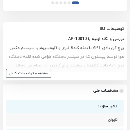
توضیحات کالا
بررسی و نگاه اولیه با AP-10810
پرچ کن بادی APT با بدنه کاملا فلزی و آلومینیوم با سیستم مکش
هوا توسط پیستون که در سیلندر دستگاه طراحی شده لقمه دستگاه
پرچ را به داخل کشیده و عملیات پرچ کردن را به انجام می رساند.
مشاهده توضیحات کامل
تمامی لقمه های این دستگاه از آلیاژ استیل بوده و قدرت این
دستگاه به گونه ای است که می تواند آلیاژ آلومینیوم را تا ضخامت
مشخصات فنی
۴٫۸ میلی متر، پرچ کند.
همراه میخ پرچ بادی ای پی تی، ۴ عدد سری با سایز های متفاوت
کشور سازنده
وجود دارد که میتوانید از آنها استفاده نمایید. لقمه های این میخ
پرچ کن بادی توانایی پرچ سایز ۲٫۴ ـ ۳٫۲ ـ ۴٫۰ ـ ۴٫۸ میلی متری را
تایوان
دارد و برای اینکه از سایز های مختلف میخ پرچ بتوانید استفاده