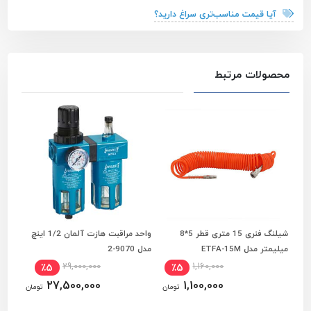
آیا قیمت مناسب‌تری سراغ دارید؟
محصولات مرتبط
شیلنگ فنری 15 متری قطر 5*8
واحد مراقبت هازت آلمان 1/2 اینچ
کوپل
افزودن به سبد خرید
افزودن به سبد خرید
میلیمتر مدل ETFA-15M
مدل 9070-2
1054
29,000,000
1,160,000
٪5
٪5
27,500,000
1,100,000
تومان
تومان