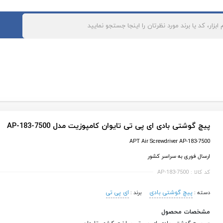
رکتی و سازمانی
ارتباط با ما
برند ها
بلاگ
های ابزار آلات بادی و پنوماتیک
مهره پرچ کن بادی
سیم چین بادی
میخکوب بادی
پانچ بادی
منگنه کوب بادی
قیچی بادی
کارتن دوز بادی
پرس کابلشو بادی
چکش بادی
دمنده و مکنده بادی
پیچ گوشتی بادی ای پی تی تایوان کامپوزیت مدل AP-183-7500
کوبه بادی
مکنده بادی صافکاری
APT Air Screwdriver AP-183-7500
سنباده لرزان بادی
کمپرسور هوا
ارسال فوری به سراسر کشور
پولیش بادی
قلاویز زن بادی
کد کالا : AP-183-7500
سنباده نواری بادی
گریس پمپ بادی
واحد مراقبت باد
واسکازین پمپ بادی
پیچ گوشتی بادی
ای پی تی
دسته :
برند :
چسب زن بادی
ساکشن روغن بادی
مشخصات محصول