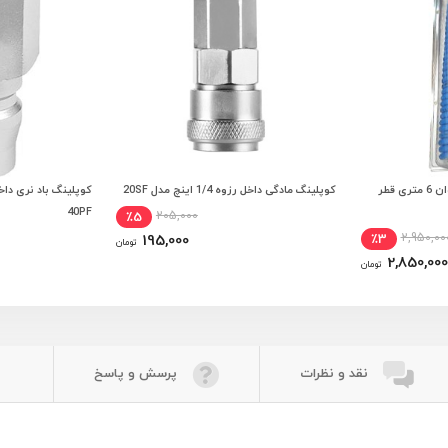
شلنگ باد فنری تکس ایر تایوان 6 متری قطر
کوپلینگ مادگی داخل رزوه 1/4 اینچ مدل 20SF
 خرید
افزودن به سبد خرید
افزودن
40PF
205,000
٪5
2,950,00
195,000
٪3
تومان
2,850,000
تومان
نقد و نظرات
پرسش و پاسخ