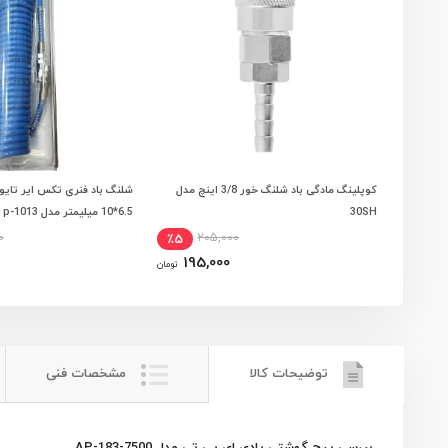
کوپلینگ مادگی باد شلنگ خور 3/8 اینچ مدل
افزودن به سبد خرید
افزودن به سبد
30SH
6.5*10 میلیمتر مدل p-1013
0
205,000
٪5
195,000
تومان
توضیحات کالا
مشخصات فنی