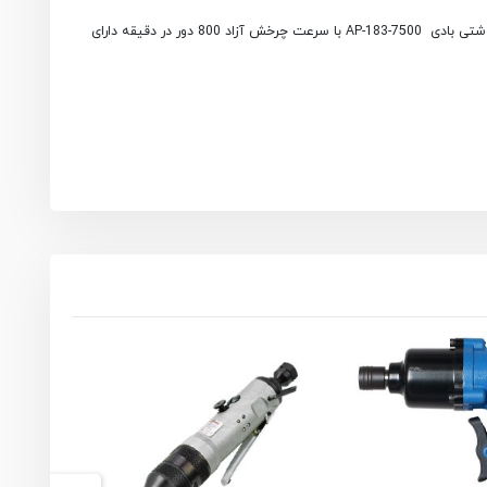
پیچ گوشتی بادی ای پی تی مدل AP-183-7500 ساخت کشور تایوان می باشد. این پیچ گوشتی از نظر کیفیت و کارکرد بسیار مناسب و مطلوب می باشد. پیچ گوشتی بادی AP-183-7500 با سرعت چرخش آزاد 800 دور در دقیقه دارای