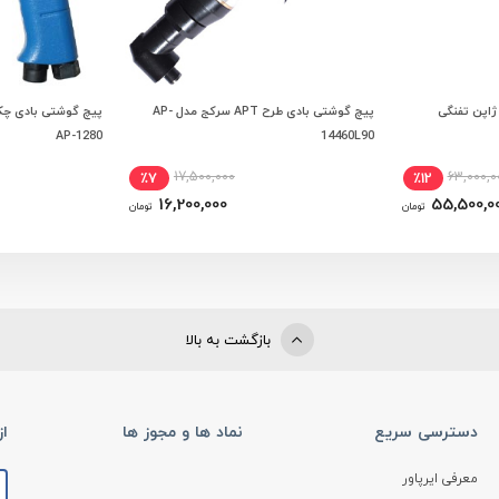
یچ گوشتی بادی اس پی SP ژاپن تفنگی
پیچ گوشتی بادی طرح APT سرکج مدل AP-
 خرید
افزودن به سبد خرید
افزودن
AP-1280
14460L90
17,500,000
63,000,0
٪7
٪12
16,200,000
55,500,0
تومان
تومان
بازگشت به بالا
دسترسی سریع
نماد ها و مجوز ها
ا
معرفی ایرپاور