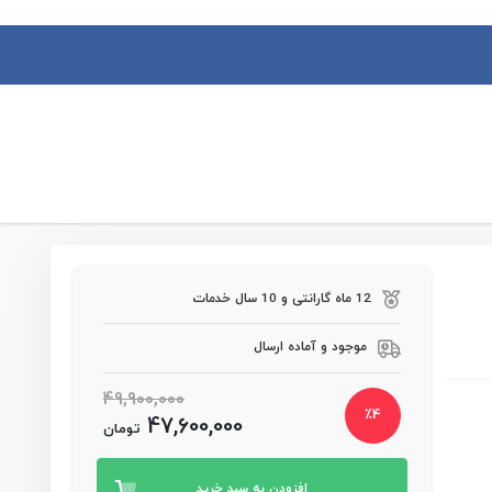
0
ورود یا ثبت نام
سبد خرید
درجه باد کارگاهی
چاقو بادی
تیوب اکسپندر بادی
سایر ابزار بادی
12 ماه گارانتی و 10 سال خدمات
موجود و آماده ارسال
49,900,000
٪
4
47,600,000
تومان
افزودن به سبد خرید