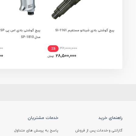
پیچ گوشتی بادی شینانو مستقیم SI-1161
پ
افزودن به سبد خرید
افزودن به سبد
مدل SP-1810
00
32,000,000
٪11
00
28,500,000
تومان
راهنمای خرید
خدمات مشتریان
گارانتی و خدمات پس از فروش
پاسخ به پرسش های متداول