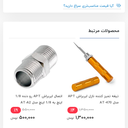
آیا قیمت مناسب‌تری سراغ دارید؟
محصولات مرتبط
تیغه تمیز کننده نازل ایربراش APT
اتصال ایربراش APT رو دنده 1/8
سوزن
افزودن به سبد خرید
افزودن به سبد خرید
مدل AT-470
اینچ به 1/8 اینچ مدل AT-A2
تایوان سا
550,000
1,350,000
٪9
٪4
500,000
1,300,000
تومان
تومان