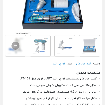
قلم ایربراش
ای پی تی
دسته :
برند :
مشخصات محصول
کیت ایربراش سندبلاست ای پی تی APT با لوازم مدل AT-178
مخزن 15 سی سی تحت فشار
برای کارهای طولانی‌مدت
سایز نازل و سوزن 0.5 میلی‌متری جهت
دقت در کارهای ظریف
فشار هوا حداکثر 4 بار
مناسب برای انواع کمپرسور ایربراش
دارای 150 گرم
اکسید آلومینیوم
برای پاک‌سازی و حکاکی مؤثر