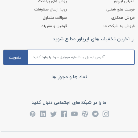
معرفی ایرپاور
روش های پرداخت
فرصت های شغلی
رویه ارسال سفارشات
فروش همکاری
سوالات متداول
فروش به شرکت ها
قوانین و مقررات
ایربراش ای پی تی AT-178 شامل لوازم جانبی کامل
از آخرین تخفیف های ایرپاور مطلع شوید
این محصول با مجموعه‌ای کامل از لوازم جانبی عرضه می‌شود که همه
نیازهای شما را پوشش می‌دهد:
عضویت
شلنگ هوا فیلتر دار:
این کیت دارای یک شلنگ ایربراش روکش نخی
نرم و مجهز به فیلتر رطوبت گیر هوا می باشد، متراژ شلنگ 180
نماد ها و مجوز ها
سانتی متر و هر دو طرف شلنگ دارای کوپلینگ نری داخل دنده 1/8
اینچ پرس شده است.
ما را در شبکه‌های اجتماعی دنبال کنید
اکسید آلومینیوم (150 گرم):
دارای یک قوطی ۵ اونسی (حدود ۱۴۰
گرم) اکسید آلومینیوم (ماده ساینده) جهت پاک‌سازی و حکاکی مؤثر.
قلم ایربراش:
دارای یک قلم ایربراش سندبلاست از برند ای پی تی APT
مدل AT-178 با نازل 0.5 میلی‌متری و مخزن جاذبه‌ای 15 میلی‌لیتری