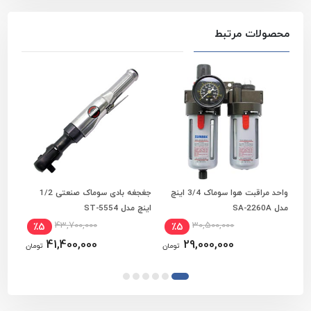
محصولات مرتبط
واحد مراقبت هوا سوماک 3/4 اینچ
جغجغه بادی سوماک صنعتی 1/2
واحد
افزودن به سبد خرید
افزودن به سبد خرید
مدل SA-2260A
اینچ مدل ST-5554
1/4 اینچ مدل UFR/L-02
43,700,000
30,500,000
٪5
٪5
41,400,000
29,000,000
تومان
تومان