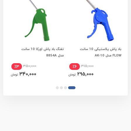
باد پاش پلاستیکی 10 سانت
تفنگ باد پاش اورکا 10 سانت
افزودن به سبد خرید
افزودن به سبد خرید
FLOW مدل AK-10
مدل 8854A
مدل -301
350,000
315,000
٪3
٪6
340,000
295,000
تومان
تومان