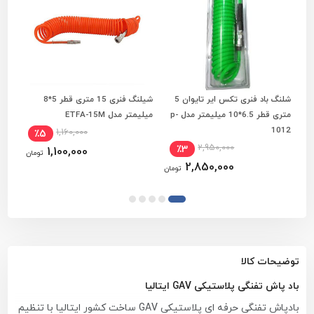
شلنگ باد فنری تکس ایر تایوان 5
شیلنگ فنری 15 متری قطر 5*8
افزودن به سبد خرید
افزودن به سبد خرید
متری قطر 6.5*10 میلیمتر مدل p-
میلیمتر مدل ETFA-15M
لیتری 
1012
1,160,000
٪5
2,950,000
٪3
1,100,000
تومان
2,850,000
تومان
توضیحات کالا
باد پاش تفنگی پلاستیکی GAV ایتالیا
بادپاش تفنگی حرفه ای پلاستیکی GAV ساخت کشور ایتالیا با تنظیم