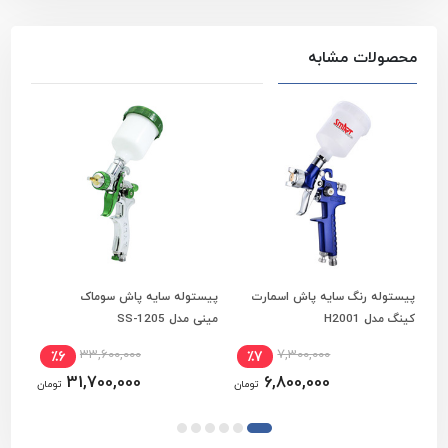
محصولات مشابه
پیستوله رنگ سایه پاش اسمارت
پیستوله سایه پاش سوماک
پیست
افزودن به سبد خرید
افزودن به سبد خرید
م
کینگ مدل H2001
مینی مدل SS-1205
مدل o-T 106
33,600,000
7,300,000
٪6
٪7
31,700,000
6,800,000
تومان
تومان