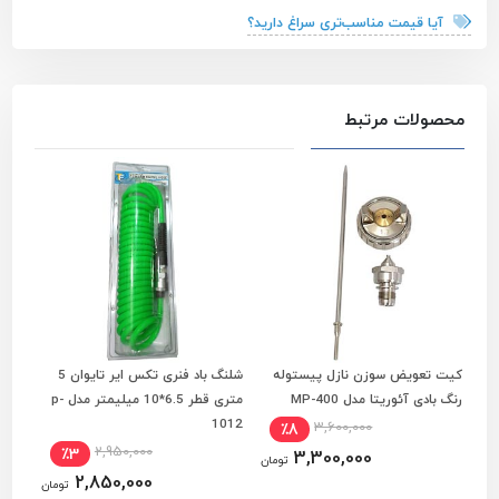
آیا قیمت مناسب‌تری سراغ دارید؟
محصولات مرتبط
کیت تعویض سوزن نازل پیستوله
شلنگ باد فنری تکس ایر تایوان 5
شلنگ
مشاهده و انتخاب ویژگی ها
افزودن به سبد خرید
رنگ بادی آئوریتا مدل MP-400
متری قطر 6.5*10 میلیمتر مدل p-
رنگ مدل
1012
3,600,000
٪8
2,950,000
٪3
3,300,000
تومان
2,850,000
تومان