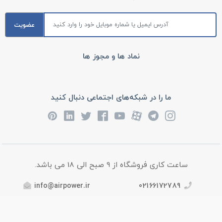
عضویت
نماد ها و مجوز ها
ما را در شبکه‌های اجتماعی دنبال کنید
ساعت کاری فروشگاه از 9 صبح الی 18 می باشد.
info@airpower.ir
02166172789
آدرس : تهران، خیابان امام خمینی، روبروی بیمارستان سینا، پاساژ
رشید 3، طبقه اول (بالای همکف)، پلاک 9، فروشگاه ایرپاور