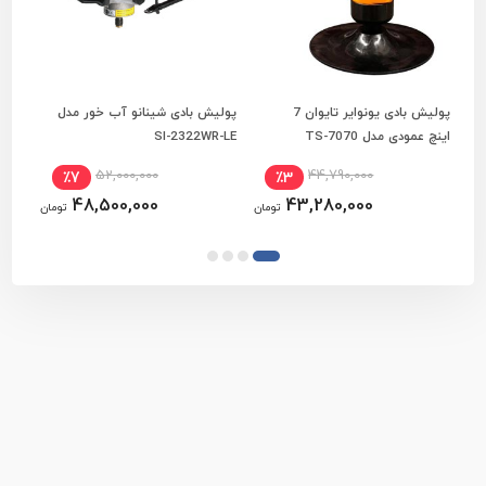
پولیش بادی یونوایر تایوان 7
پولیش بادی شینانو آب خور مدل
افزودن به سبد خرید
افزودن به سبد خرید
اینچ عمودی مدل TS-7070
SI-2322WR-LE
773
52,000,000
44,790,000
٪7
٪3
48,500,000
43,280,000
تومان
تومان