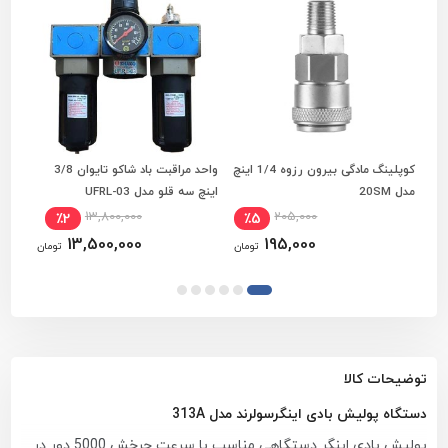
کوپلینگ مادگی بیرون رزوه 1/4 اینچ
واحد مراقبت باد شاکو تایوان 3/8
افزودن به سبد خرید
افزودن به سبد خرید
مدل 20SM
اینچ سه قلو مدل UFRL-03
مدل 1051
13,800,000
205,000
٪2
٪5
13,500,000
195,000
تومان
تومان
توضیحات کالا
دستگاه پولیش بادی اینگرسولرند مدل 313A
پولیش بادی اینگر دستگاهی مناسب با سرعت چرخش 5000 دور در