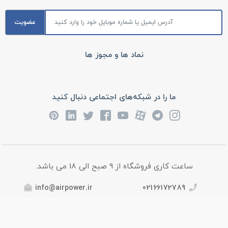
عضویت
نماد ها و مجوز ها
ما را در شبکه‌های اجتماعی دنبال کنید
ساعت کاری فروشگاه از 9 صبح الی 18 می باشد.
info@airpower.ir
02166172789
آدرس : تهران، خیابان امام خمینی، روبروی بیمارستان سینا، پاساژ
رشید 3، طبقه اول (بالای همکف)، پلاک 9، فروشگاه ایرپاور