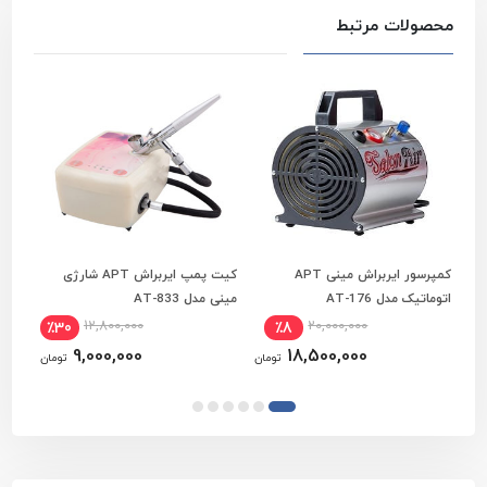
محصولات مرتبط
کمپرسور ایربراش مینی APT
کیت پمپ ایربراش APT شارژی
افزودن به سبد خرید
افزودن به سبد خرید
اتوماتیک مدل AT-176
مینی مدل AT-833
مدل T-18A
12,800,000
20,000,000
٪30
٪8
9,000,000
18,500,000
تومان
تومان