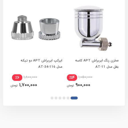
مخزن رنگ ایربراش APT کاسه
ایرکپ ایربراش APT دو تیکه
رابط
افزودن به سبد خرید
افزودن به سبد خرید
بغل مدل AT-11
مدل AT-34-116
1-3
1,800,000
1,050,000
٪6
٪14
1,700,000
900,000
تومان
تومان