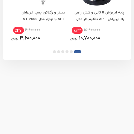
پایه ایربراش 8 تایی و شش راهی
فیلتر و رگلاتور پمپ ایربراش
افزودن به سبد خرید
افزودن به سبد خرید
باد ایربراش APT تنظیم دار مدل
APT با لوازم مدل AT-2000
00B
AT-18
4,900,000
15,900,000
٪27
٪33
3,600,000
10,700,000
تومان
تومان