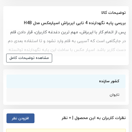
توضیحات کالا
بررسی پایه نگهدارنده 4 تایی ایربراش اسپارمکس مدل H4B
پس از اتمام کار با ایربراش، مهم ترین دغدغه کاربران، قرار دادن قلم
در جایگاهی است که آسیبی به قلم وارد نشود و تا استفاده بعدی دم
دست کاربر باشد. اسپار مکس با ساخت این پایه نگهدارنده توانسته
مشاهده توضیحات کامل
تا این نیاز کاربران را برطرف کند. از مهم ترین مزیت های این
نگهدارنده، مجهز بودن به گیره فلزی است که کاربر میتواند آن را به
سطح میز کار خود محکم کند تا در نزدیک ترین موقعیت به کاربر
کشور سازنده
باشد. گیره های نگهدارنده ایربراش که در بالای این ابزار قرار گرفته اند،
دارای روکش لاستیکی ضذ لغزش هستند تا هم موقعی که قلم
تایوان
ایربراش روی آن قرار گرفته لیز نخورد و هم اینکه آسیبی به بدنه قلم
در اثر برخورد با پایه پیش نیاید.
نظرات کاربران به این محصول |
0
نظر
افزودن نظر
از مهم ترین ویژگی های این پایه، قابلیت اضافه شدن نگهدارنده
فیلتر رگلاتور است که میتواند به صورت جداگانه تهیه شود و بر روی