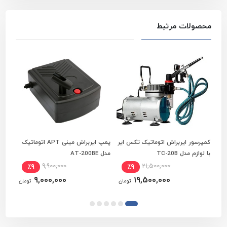
محصولات مرتبط
کمپرسور ایربراش اتوماتیک تکس ایر
پمپ ایربراش مینی APT اتوماتیک
افزودن به سبد خرید
افزودن به سبد خرید
با لوازم مدل TC-20B
مدل AT-200BE
مینی م
9,900,000
21,500,000
٪9
٪9
9,000,000
19,500,000
تومان
تومان