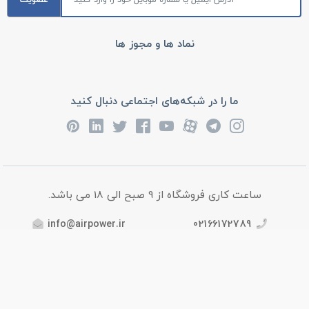
عضویت
نماد ها و مجوز ها
ما را در شبکه‌های اجتماعی دنبال کنید
ساعت کاری فروشگاه از 9 صبح الی 18 می باشد.
info@airpower.ir
02166172789
آدرس : تهران، خیابان امام خمینی، روبروی بیمارستان سینا، پاساژ
رشید 3، طبقه اول (بالای همکف)، پلاک 9، فروشگاه ایرپاور