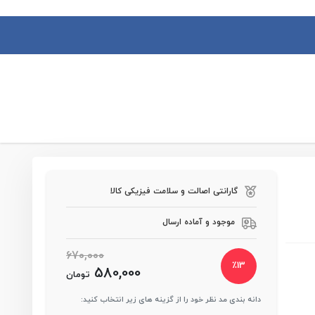
0
ورود یا ثبت نام
سبد خرید
درجه باد کارگاهی
چاقو بادی
تیوب اکسپندر بادی
سایر ابزار بادی
گارانتی اصالت و سلامت فیزیکی کالا
موجود و آماده ارسال
670,000
٪
13
580,000
تومان
دانه بندی مد نظر خود را از گزینه های زیر انتخاب کنید: