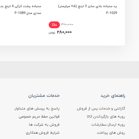
پد سنباده بادی سایز 3 اینچ (۷۵ میلیمتر)
افزودن به سبد خرید
مشاهده و انتخاب 
P-1029
عددی مدل P-1089
310,000
٪10
280,000
تومان
راهنمای خرید
خدمات مشتریان
گارانتی و خدمات پس از فروش
پاسخ به پرسش های متداول
رویه های بازگرداندن کالا
قوانین حفظ حریم خصوصی
رویه ارسال سفارشات
فروش به شرکت ها
روش های پرداخت
شرایط فروش همکاری