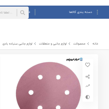
دسته بندی کالاها
فروش همکاری
فروش ش
همه دسته‌بندی‌
ابزار آلات بادی و پنوماتیک
بکس بادی
آچار جغجغه بادی
ابزار های پاشش رنگ و مواد
خانه
محصولات
لوازم جانبی و متعلقات
لوازم جانبی سنباده بادی
پیچ گوشتی بادی
دریل بادی
لوازم جانبی و متعلقات
سنگ فرز بادی
مینی فرز بادی
ابزار های دستی
فرز انگشتی بادی
فرز مینیاتوری بادی
ابزار های برقی
قلم حکاکی بادی
اره و سوهان بادی
میخ پرچ کن بادی