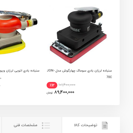
سنباده لرزان بادی سوماک چهارگوش مدل JON-
سنباده بادی اتویی لرزان ویوا مدل 
افزودن به سبد خرید
افزودن به سبد
70C
0
101,400,000
0
٪12
89,400,000
تومان
توضیحات کالا
مشخصات فنی