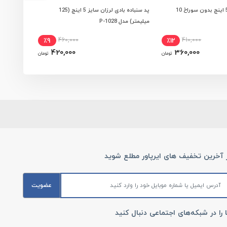
سنباده پشت کرکی 5 اینچ بدون سوراخ 10
پد سنباده بادی لرزان سایز 5 اینچ (125
انتخاب ویژگی ها
مشاهده و انتخاب ویژگی ها
مش
میلیمتر) مدل P-1028
عددی مدل PK-1096
460,000
410,000
٪9
٪12
420,000
360,000
تومان
تومان
ز آخرین تخفیف های ایرپاور مطلع شوید
عضویت
 را در شبکه‌های اجتماعی دنبال کنید