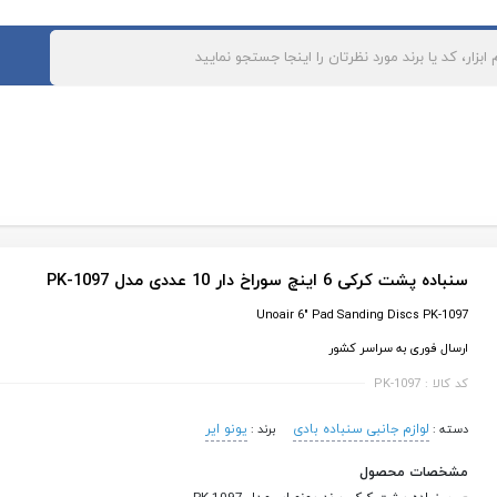
رکتی و سازمانی
ارتباط با ما
برند ها
بلاگ
های ابزار آلات بادی و پنوماتیک
مهره پرچ کن بادی
سیم چین بادی
میخکوب بادی
پانچ بادی
منگنه کوب بادی
قیچی بادی
کارتن دوز بادی
پرس کابلشو بادی
چکش بادی
دمنده و مکنده بادی
سنباده پشت کرکی 6 اینچ سوراخ دار 10 عددی مدل PK-1097
کوبه بادی
مکنده بادی صافکاری
Unoair 6" Pad Sanding Discs PK-1097
سنباده لرزان بادی
کمپرسور هوا
ارسال فوری به سراسر کشور
پولیش بادی
قلاویز زن بادی
کد کالا : PK-1097
سنباده نواری بادی
گریس پمپ بادی
واحد مراقبت باد
واسکازین پمپ بادی
لوازم جانبی سنباده بادی
یونو ایر
دسته :
برند :
چسب زن بادی
ساکشن روغن بادی
مشخصات محصول