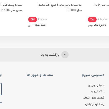
سنباده پشت کرکی 6 اینچ بدون سوراخ 10
پد سنباده بادی سایز 1 اینچ (2.5 سانت)
ویژگی ها
افزودن به سبد خرید
مشاهده و 
مدل TP-1010
عددی مدل P-1086
210,000
590,000
٪14
٪5
180,000
560,000
تومان
تومان
بازگشت به بالا
دسترسی سریع
نماد ها و مجوز ها
ا
معرفی ایرپاور
بلاگ ایرپاور
فرصت های شغلی
ما
راه های ارتباطی