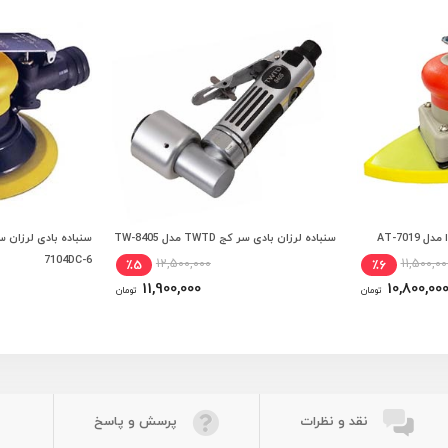
AT-7019
سنباده لرزان بادی سر کج TWTD مدل TW-8405
 خرید
افزودن به سبد خرید
افزودن
7104DC-6
12,500,000
11,500,00
٪5
٪6
11,900,000
10,800,00
تومان
تومان
نقد و نظرات
پرسش و پاسخ