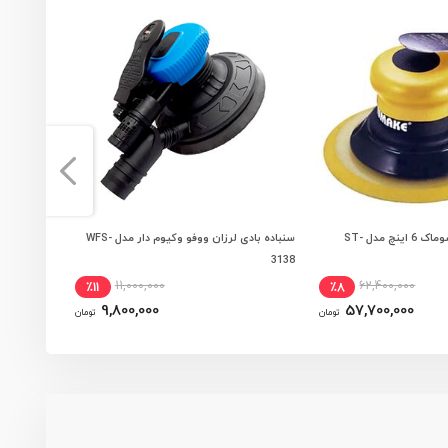
سنباده بادی لرزان سوماک 6 اینچ مدل ST-
سنباده بادی لرزان ووفو وکیوم دار مدل WFS-
سنباده بادی
 به سبد خرید
افزودن به سبد خرید
AT-7041V
3138
11,000,000
62,400,000
٪11
٪8
9,800,000
57,700,000
تومان
تومان