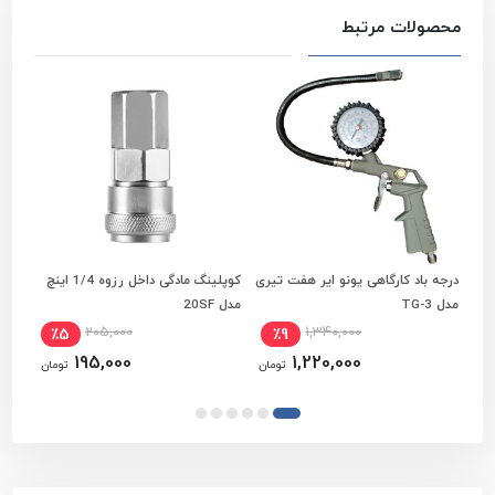
محصولات مرتبط
درجه باد کارگاهی یونو ایر هفت تیری
کوپلینگ مادگی داخل رزوه 1/4 اینچ
افزودن به سبد خرید
افزودن به سبد خرید
مدل TG-3
مدل 20SF
اینچ 3600 نیوتن مدل 807
205,000
1,340,000
٪5
٪9
195,000
1,220,000
تومان
تومان