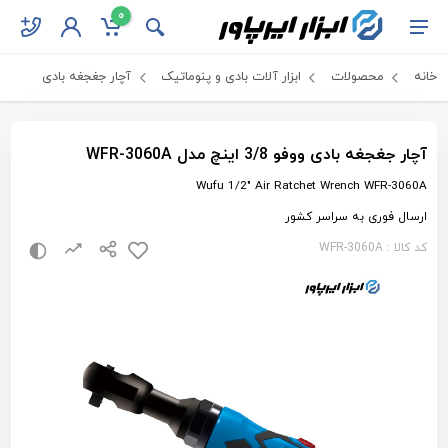
0
خانه
محصولات
ابزار آلات بادی و پنوماتیک
آچار جغجغه بادی
آچار جغجغه بادی ووفو 3/8 اینچ مدل WFR-3060A
Wufu 1/2" Air Ratchet Wrench WFR-3060A
ارسال فوری به سراسر کشور
کد کالا : WFR-3060A