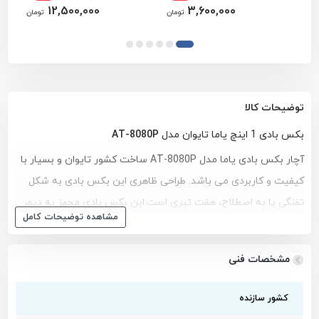
12,500,000
3,600,000
تومان
تومان
توضیحات کالا
بکس بادی 1 اینچ یاما تایوان مدل
AT-8080P
آچار بکس بادی یاما مدل AT-8080P ساخت کشور تایوان و بسیار با
کیفیت و کاربردی می باشد. طراحی ظاهری این بکس بادی به شکل
تفنگی یا به اصطلاح، هفت تیری است.
این بکس بادی مجهز به دیمر
مشاهده توضیحات کامل
تنظیم گشتاور و سرعت است که به کاربر این امکان را می دهد تا به
راحتی بنا به کارکرد خود سرعت و گشتاور را تنظیم کنند. این بکس
مشخصات فنی
بادی مجهز به مکانیزم چکش دوتایی (Twin Hammer) است. چکش
دوتایی به این صورت می باشد که در هر دور چرخش دو بار ضربه می
کشور سازنده
زند، این مزیتی است که باعث محکم تر بسته شدن پیچ ها می شود.