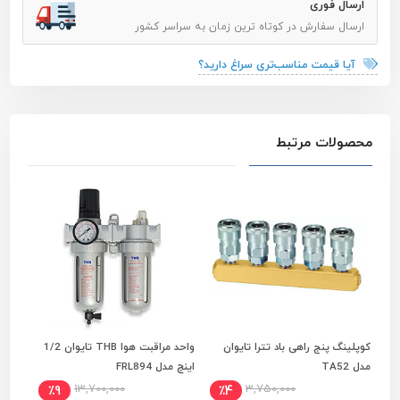
ارسال فوری
ارسال سفارش در کوتاه ترین زمان به سراسر کشور
آیا قیمت مناسب‌تری سراغ دارید؟
محصولات مرتبط
کوپلینگ پنج راهی باد تترا تایوان
واحد مراقبت هوا THB تایوان 1/2
افزودن به سبد خرید
افزودن به سبد خرید
مدل TA52
اینچ مدل FRL894
مدل A-2260
13,700,000
3,750,000
٪9
٪4