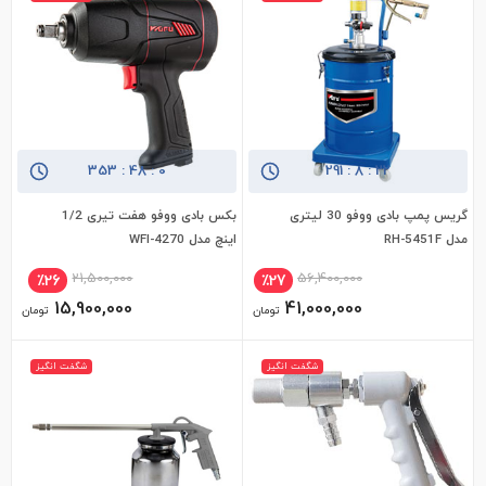
353
:
47
:
59
291
:
8
:
21
گریس پمپ بادی ووفو 30 لیتری
بکس بادی ووفو هفت تیری 1/2
افزودن به سبد خرید
افزودن به سبد خرید
مدل RH-5451F
اینچ مدل WFI-4270
21,500,000
56,400,000
٪26
٪27
15,900,000
41,000,000
تومان
تومان
شگفت انگیز
شگفت انگیز