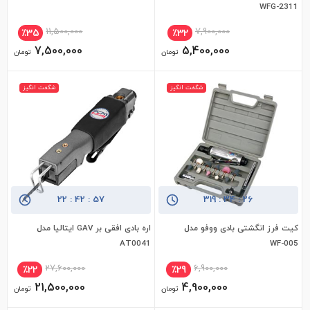
WFG-2311
11,500,000
7,900,000
٪35
٪32
7,500,000
5,400,000
تومان
تومان
شگفت انگیز
شگفت انگیز
22
:
42
:
56
319
:
34
:
25
کیت فرز انگشتی بادی ووفو مدل
اره بادی افقی بر GAV ایتالیا مدل
افزودن به سبد خرید
افزودن به سبد خرید
AT0041
WF-005
27,600,000
6,900,000
٪22
٪29
21,500,000
4,900,000
تومان
تومان