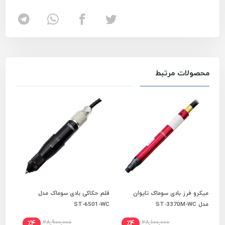
محصولات مرتبط
میکرو فرز بادی سوماک تایوان
قلم حکاکی بادی سوماک مدل
فرز 
افزودن به سبد خرید
افزودن به سبد خرید
مدل ST-3370M-WC
ST-6501-WC
مدل 032M
28,900,000
28,100,000
٪4
٪4