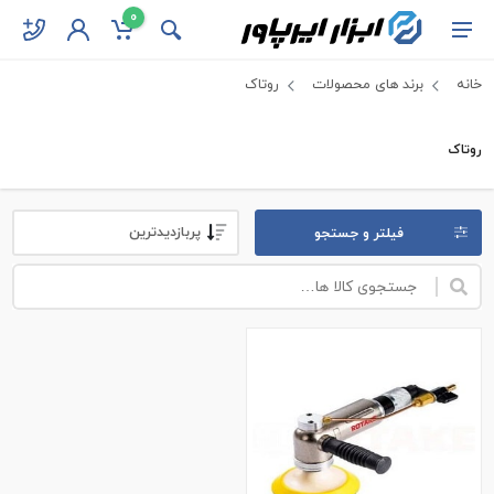
0
خانه
برند های محصولات
روتاک
روتاک
فیلتر و جستجو