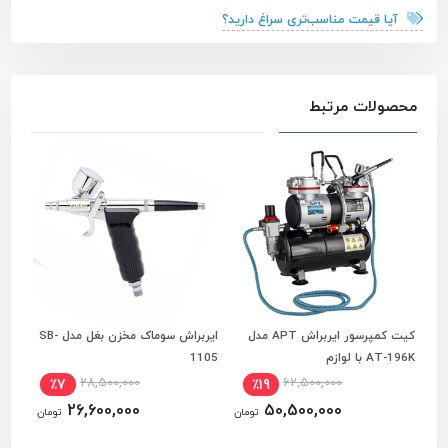
آیا قیمت مناسب‌تری سراغ دارید؟
محصولات مرتبط
کیت کمپرسور ایربراش APT مدل
ایربراش سوماک مخزن بغل مدل SB-
کمپر
افزودن به سبد خرید
افزودن به سبد خرید
AT-196K با لوازم
1105
حرفه ا
28,500,000
62,500,000
٪7
٪19
26,600,000
50,500,000
تومان
تومان