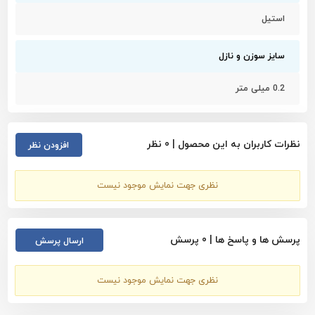
هستند:
استیل
سایز کوچک (0.2): مناسب برای جزئیات ظریف و دقیق.
سایز سوزن و نازل
سایز متوسط (0.3): مناسب برای کارهای عمومی و چندمنظوره.
سایز بزرگ (0.5): مناسب برای پاشش رنگ‌های غلیظ یا پوشش‌های
0.2 میلی متر
وسیع.
نظرات کاربران به این محصول |
0
نظر
افزودن نظر
نظری جهت نمایش موجود نیست
پرسش ها و پاسخ ها |
0
پرسش
ارسال پرسش
نکته مهم
: توجه داشته باشید این سوزن فقط مناسب برند APT برای
نظری جهت نمایش موجود نیست
مدل های AT-130E - AT-131E - AT-132E - AT-134E می باشد.