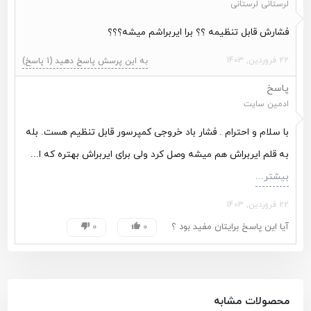
لرستانی لرستانی
ابعاد: 37 در 33 در 38.8 سانتی متر
وزن دستگاه: 11.1 کیلوگرم
فشارش قابل تنظیمه ؟؟ برا ایربراشم میشه؟؟؟
22 فروردین, 1403
مشاهده تمام محصولات دسته بندی
کمپرسور هوا
به این پرسش پاسخ دهید
(
1
پاسخ)
مشاهده تمام محصولات برند
ای پی تی - APT
پاسخ
مشاهده همه محصولات
کمپرسور هوا - ای پی تی - APT
ادمین سایت
با سلام و احترام . فشار باد خروجی کمپرسور قابل تنظیم هست. بله
به قلم ایربراش هم میشه وصل کرد ولی برای ایربراش بهتره که ا
...
بیشتر...
22 فروردین, 1403
آیا این پاسخ برایتان مفید بود ؟
0
0
محصولات مشابه