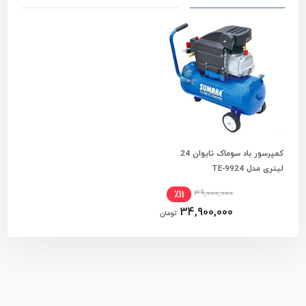
کمپرسور باد سوماک تایوان 24
افزودن به سبد خرید
لیتری مدل TE-9924
39,000,000
٪11
34,900,000
تومان