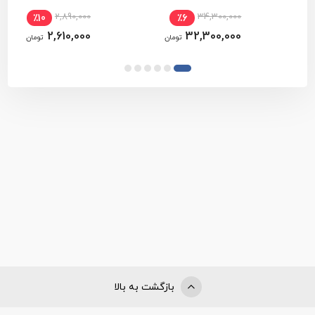
سوماک و 5 سال خدمات پس از فروش به همراه پشتیبانی فنی
2,890,000
34,300,000
٪10
٪6
فروشگاه تخصصی ابزار آلات بادی و پنوماتیک ایرپاور برخوردار است.
2,610,000
32,300,000
تومان
تومان
مشاهده تمام محصولات دسته بندی
واحد مراقبت باد
مشاهده تمام محصولات برند
سوماک - Sumake
مشاهده همه محصولات
واحد مراقبت باد - سوماک - Sumake
بازگشت به بالا