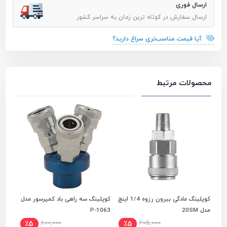
ارسال فوری
ارسال سفارش در کوتاه ترین زمان به سراسر کشور
آیا قیمت مناسب‌تری سراغ دارید؟
محصولات مرتبط
کوپلینگ مادگی بیرون رزوه 1/4 اینچ
کوپلینگ سه راهی باد کمپرسور مدل
افزودن به سبد خرید
افزودن به سبد خرید
مدل 20SM
P-1063
مدل 0PH
800,000
205,000
٪5
٪5