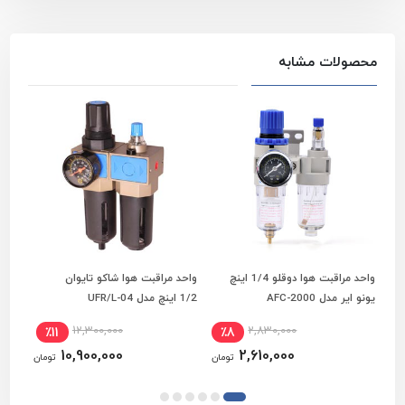
محصولات مشابه
واحد مراقبت هوا دوقلو 1/4 اینچ
واحد مراقبت هوا شاکو تایوان
افزودن به سبد خرید
افزودن به سبد خرید
یونو ایر مدل AFC-2000
1/2 اینچ مدل UFR/L-04
اینچ س
12,300,000
2,830,000
٪11
٪8
10,900,000
2,610,000
تومان
تومان