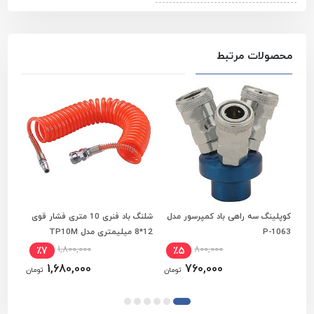
محصولات مرتبط
کوپلینگ سه راهی باد کمپرسور مدل
شلنگ باد فنری 10 متری فشار قوی
افزودن به سبد خرید
افزودن به سبد خرید
P-1063
12*8 میلیمتری مدل TP10M
میلیم
1,800,000
800,000
٪7
٪5
1,680,000
760,000
تومان
تومان