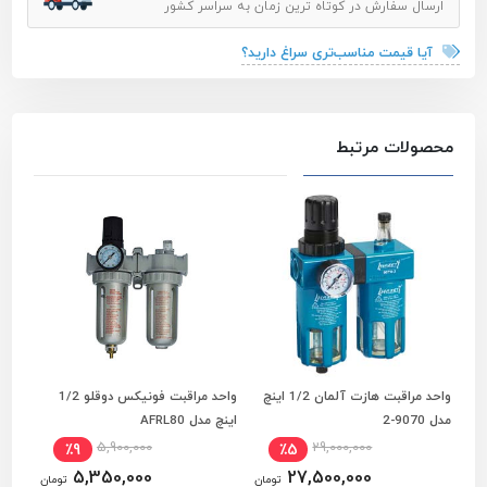
ارسال سفارش در کوتاه ترین زمان به سراسر کشور
آیا قیمت مناسب‌تری سراغ دارید؟
محصولات مرتبط
واحد مراقبت هازت آلمان 1/2 اینچ
واحد مراقبت فونیکس دوقلو 1/2
افزودن به سبد خرید
افزودن به سبد خرید
مدل 9070-2
اینچ مدل AFRL80
اینچ س
5,900,000
29,000,000
٪9
٪5
5,350,000
27,500,000
تومان
تومان