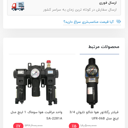
ارسال فوری
ارسال سفارش در کوتاه ترین زمان به سراسر کشور
آیا قیمت مناسب‌تری سراغ دارید؟
محصولات مرتبط
فیلتر رگلاتور هوا شاکو تایوان 3/4
واحد مراقبت هوا سوماک 1 اینچ مدل
فنر 
افزودن به سبد خرید
افزودن به سبد خرید
اینچ مدل UFR-06B
SA-2281A
1048
132,600,000
18,500,000
٪7
٪5