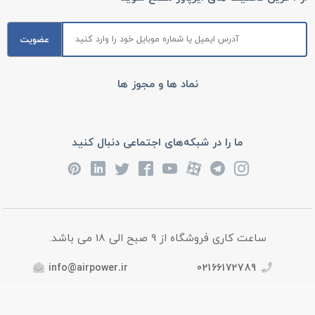
عضویت
نماد ها و مجوز ها
ما را در شبکه‌های اجتماعی دنبال کنید
ساعت کاری فروشگاه از 9 صبح الی 18 می باشد.
info@airpower.ir
02166172789
آدرس : تهران، خیابان امام خمینی، روبروی بیمارستان سینا، پاساژ
رشید 3، طبقه اول (بالای همکف)، پلاک 9، فروشگاه ایرپاور