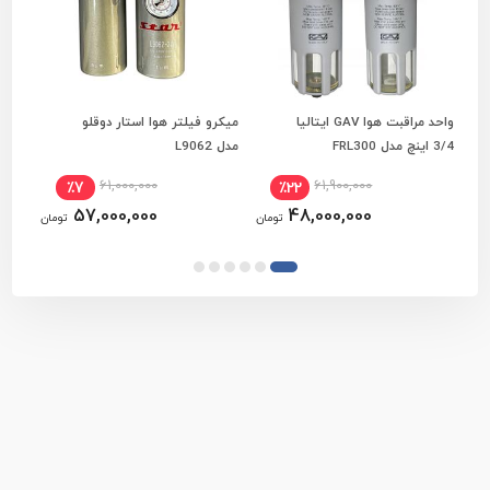
واحد مراقبت هوا GAV ایتالیا
میکرو فیلتر هوا استار دوقلو
افزودن به سبد خرید
افزودن به سبد خرید
3/4 اینچ مدل FRL300
مدل L9062
اینچ دو
61,000,000
61,900,000
٪7
٪22
57,000,000
48,000,000
تومان
تومان