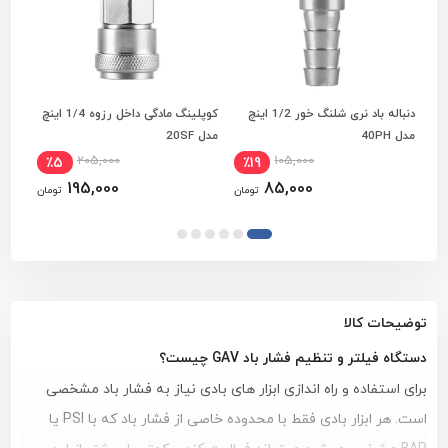
دنباله باد نری شلنگ خور 1/2 اینچ
کوپلینگ مادگی داخل رزوه 1/4 اینچ
کوپل
افزودن به سبد خرید
افزودن به سبد خرید
مدل 40PH
مدل 20SF
1054
205,000
105,000
٪5
٪19
195,000
85,000
تومان
تومان
توضیحات کالا
دستگاه فیلتر و تنظیم فشار باد GAV چیست؟
برای استفاده و راه اندازی ابزار های بادی نیاز به فشار باد مشخصی
است. هر ابزار بادی فقط با محدوده خاصی از فشار باد که با PSI یا