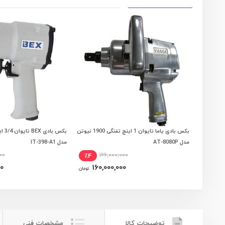
بکس بادی یاما تایوان 1 اینچ تفنگی 1900 نیوتن
افزودن به سبد خرید
افزودن به سبد
مدل AT-8080P
مدل IT-398-A1
00
166,000,000
٪4
0
160,000,000
تومان
توضیحات کالا
مشخصات فنی