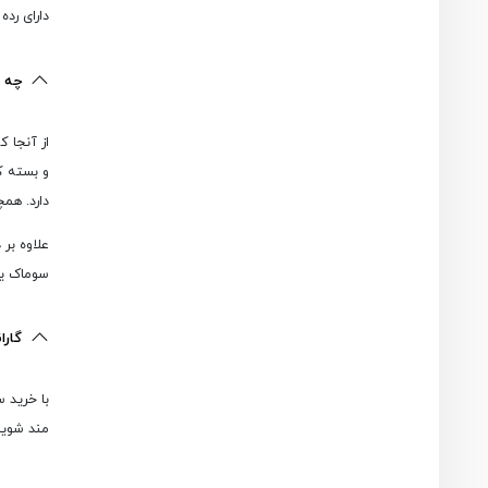
دارای رده
چه ک
از آنجا ک
و بسته کر
دارد. همچ
علاوه بر
سوماک یک کیف BMC محکم را برای این ست در نظر گرفته است و هر کدام 
گارا
مند شوید