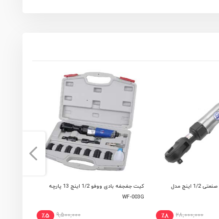
جغجغه بادی شینانو صنعتی 1/2 اینچ مدل
کیت جغجغه بادی ووفو 1/2 اینچ 13 پارچه
 به سبد خرید
افزودن به سبد خرید
AP-131
WF-003G
9,500,000
28,000,000
٪5
٪8