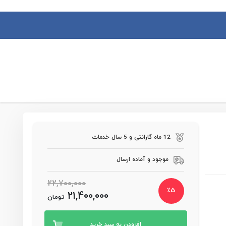
0
ورود یا ثبت نام
سبد خرید
درجه باد کارگاهی
چاقو بادی
تیوب اکسپندر بادی
سایر ابزار بادی
12 ماه گارانتی و 5 سال خدمات
موجود و آماده ارسال
22,700,000
٪
5
21,400,000
تومان
افزودن به سبد خرید