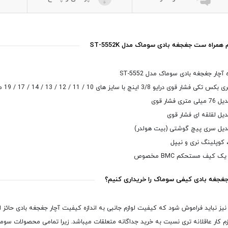
م همراه ست جغجغه بادی سوماک مدل ST-5552K
 کوپلینگ نری و نیپل
ک کیف مستحکم BMC مخصوص
جغجغه بادی کیفی سوماک را خریداری کنیم؟
 نیز نباید فراموش شود که کیفیت لوازم جانبی به اندازه کیفیت آچار جغجغه بادی حائ
ازم کار عاقلانه تری نسبت به خرید جداگانه متعلقات میباشد. زیرا تمامی محصولات سوما