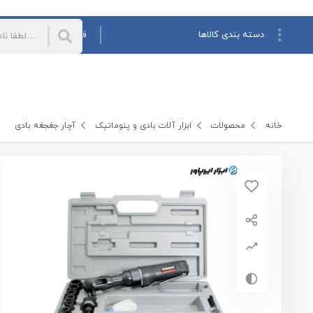
دسته بندی کالاها
فروش همکاری
فروش ش
همه دسته‌بندی‌
ابزار آلات بادی و پنوماتیک
بکس بادی
آچار جغجغه بادی
ابزار های پاشش رنگ و مواد
خانه
محصولات
ابزار آلات بادی و پنوماتیک
آچار جغجغه بادی
پیچ گوشتی بادی
دریل بادی
لوازم جانبی و متعلقات
سنگ فرز بادی
مینی فرز بادی
ابزار های دستی
فرز انگشتی بادی
فرز مینیاتوری بادی
ابزار های برقی
قلم حکاکی بادی
اره و سوهان بادی
میخ پرچ کن بادی