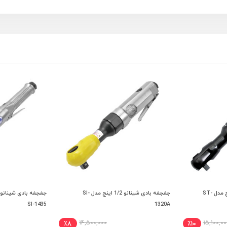
جغجغه بادی سوماک 1/2 اینچ مدل ST-
جغجغه بادی شینانو 1/2 اینچ مدل SI-
 خرید
افزودن به سبد خرید
افزودن
SI-1435
1320A
14,500,000
15,100,00
٪8
٪10