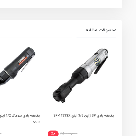
محصولات مشابه
جغجغه بادی SP ژاپن 3/8 اینچ SP-1133SX
افزودن به سبد خرید
افزودن به سبد
5553
0
35,000,000
٪8