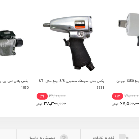
بکس بادی BEX تایوان 3/4 اینچ 1350 نیوتن
بکس بادی سوماک هفتیری 3/8 اینچ مدل ST-
 خرید
افزودن به سبد خرید
افزودن
1850
5531
42,100,000
78,000,0
٪9
٪13
38,300,000
67,500,00
تومان
تومان
نقد و نظرات
پرسش و پاسخ