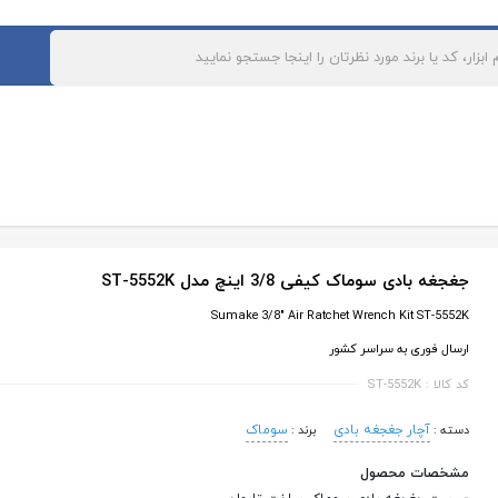
رکتی و سازمانی
ارتباط با ما
برند ها
بلاگ
های ابزار آلات بادی و پنوماتیک
مهره پرچ کن بادی
سیم چین بادی
میخکوب بادی
پانچ بادی
منگنه کوب بادی
قیچی بادی
کارتن دوز بادی
پرس کابلشو بادی
چکش بادی
دمنده و مکنده بادی
جغجغه بادی سوماک کیفی 3/8 اینچ مدل ST-5552K
کوبه بادی
مکنده بادی صافکاری
Sumake 3/8" Air Ratchet Wrench Kit ST-5552K
سنباده لرزان بادی
کمپرسور هوا
ارسال فوری به سراسر کشور
پولیش بادی
قلاویز زن بادی
کد کالا : ST-5552K
سنباده نواری بادی
گریس پمپ بادی
واحد مراقبت باد
واسکازین پمپ بادی
آچار جغجغه بادی
سوماک
دسته :
برند :
چسب زن بادی
ساکشن روغن بادی
مشخصات محصول