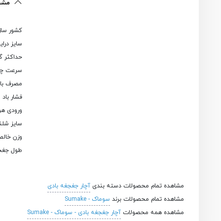
مشخص
کشور سازن
سایز درایو: 3/8 
حداکثر گشتاور: 
سرعت چرخش آزاد
مصرف باد در 
فشار باد مورد
ورودی هوا: 1/4 
سایز شلنگ: /8
وزن خالص: 1.2 کیل
طول جغجغه باد
مشاهده تمام محصولات دسته بندی
آچار جغجغه بادی
مشاهده تمام محصولات برند
سوماک - Sumake
مشاهده همه محصولات
آچار جغجغه بادی - سوماک - Sumake