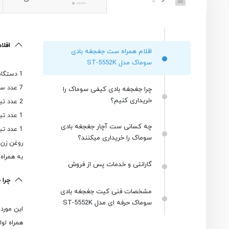
اقلا
اقلام همراه ست جغجغه بادی
سوماک مدل ST-5552K
1 دستگاه آچار جغجغه بادی سوماک مدل ST-5552
7 عدد سری بکس تکی فشار قوی درایو 3/8 اینچ با سایز های 10 / 11 / 12 / 13 / 14 / 17 / 19 میلی متر
چرا جغجغه بادی کیفی سوماک را
خریداری کنیم؟
2 عدد تبدیل 76 میلی متری فشار قوی
1 عدد تبدیل لقلقه ای فشار قوی
چه کسانی ست آچار جغجغه بادی
1 عدد تبدیل سری پیچ گوشتی (بیت هولدر)
سوماک را خریداری میکنند؟
روغن زن،
به همراه ی
گارانتی و خدمات پس از فروش
چرا 
مشخصات فنی کیت جغجغه بادی
سوماک حرفه ای مدل ST-5552K
این مورد
همراه لو