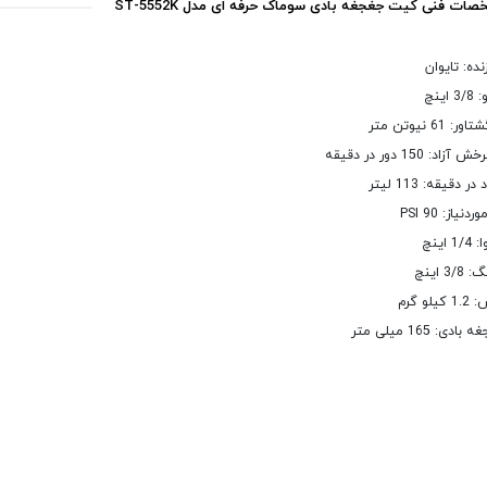
ات فنی کیت جغجغه بادی سوماک حرفه ای مدل ST-5552K
ده: تایوان
اینچ
61 نیوتن متر
: 150 دور در دقیقه
دقیقه: 113 لیتر
نیاز: 90 PSI
اینچ
3 اینچ
و گرم
ی: 165 میلی متر