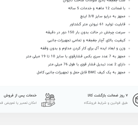
ست جغجغه بادی سوماک ساخت تایوان
با ضمانت 12 ماهه و خدمات 5 ساله
مجهز به درایو سایز 3/8 اینچ
قابلیت تولید 61 نیوتن متر گشتاور
سرعت چرخش در حالت بدون بار 150 دور در دقیقه
کیفیت بالای آچار جغجغه و تمامی تجهیزات جانبی
وزن و ابعاد ایده آل برای کار کردن مداوم و بدون وقفه
مجهز به 7 عدد سری بکس فشارقوی با سایز 10 تا 19 میلی متر
دارای 2 عدد تبدیل فشار قوی با طول 76 میلی متر
مجهز به یک کیف BMC قابل حمل و تجهیزات جانبی کامل
7 روز ضمانت بازگشت کالا
خدمات پس از فروش
طبق قوانین و شرایط فروشگاه
امکان تعمیر یا تعویض قط