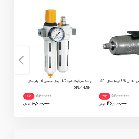
بکس بادی اس پی پروانه ای 3/8 اینچ مدل SP-
واحد مراقبت هوا 1/2 اینچ صنعتی 16 بار مدل
 به سبد خرید
افزودن به سبد خرید
UFR-03
OFL-1-MINI
11,400,000
52,000,000
٪7
٪12
10,600,000
46,000,000
تومان
تومان