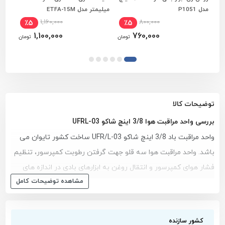
افزودن به سبد خرید
افزودن به سبد خرید
مدل P1051
میلیمتر مدل ETFA-15M
اینچ م
1,160,000
800,000
٪5
٪5
1,100,000
760,000
تومان
تومان
توضیحات کالا
بررسی واحد مراقبت هوا 3/8 اینچ شاکو UFRL-03
واحد مراقبت باد 3/8 اینچ شاکو UFR/L-03 ساخت کشور تایوان می
باشد. واحد مراقبت هوا سه قلو جهت گرفتن رطوبت کمپرسور، تنظیم
فشار هوای کمپرسور و انتقال روغن به ابزارهای بادی در اندازه های
مشاهده توضیحات کامل
مختلف در دسترس می باشد. این مدل از واحد مراقبت های شاکو
دارای دریچه ورودی و خروجی 3/8 اینچی می باشند. این واحد های
مراقبت سه کاره هستند: 1. قابلیت تنظیم فشار باد داریم و می
کشور سازنده