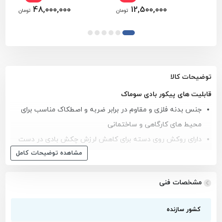
48,000,000
12,500,000
تومان
تومان
توضیحات کالا
قابلیت های پیکور بادی سوماک
جنس بدنه فلزی و مقاوم در برابر ضربه و اصطکاک مناسب برای
محیط های کارگاهی و ساختمانی
دارای روکش روی دسته برای کاهش لرزش چکش بادی در دست
مشاهده توضیحات کامل
کاربر و نویز کمتر نسبت به مدل های مشابه
یک چکش تخریب بادی کوچک با ابعاد مطلوب برای انجام عملیات
مشخصات فنی
های تخریب، برش و خرد کردن مواد و مصالح
دارای وزن کم به عنوان یک چکش بادی سبک و توانایی استفاده
کشور سازنده
در زمان های طولانی بدون خسته شدن اپراتور