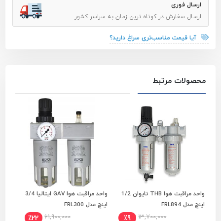
ارسال فوری
ارسال سفارش در کوتاه ترین زمان به سراسر کشور
آیا قیمت مناسب‌تری سراغ دارید؟
محصولات مرتبط
واحد مراقبت هوا THB تایوان 1/2
واحد مراقبت هوا GAV ایتالیا 3/4
افزودن به سبد خرید
افزودن به سبد خرید
اینچ مدل FRL894
اینچ مدل FRL300
اینچ مد
61,900,000
13,700,000
٪22
٪9